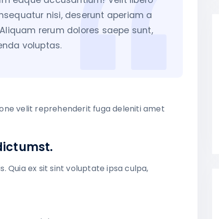
rum eaque accusantium! Velit libero
onsequatur nisi, deserunt aperiam a
. Aliquam rerum dolores saepe sunt,
nda voluptas.
tione velit reprehenderit fuga deleniti amet
dictumst.
 Quia ex sit sint voluptate ipsa culpa,