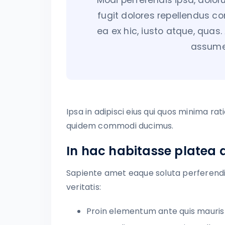
Modi perferendis ipsa, dolo
fugit dolores repellendus c
ea ex hic, iusto atque, quas
assume
Ipsa in adipisci eius qui quos minima ra
quidem commodi ducimus.
In hac habitasse platea 
Sapiente amet eaque soluta perferendis.
veritatis:
Proin elementum ante quis mauris