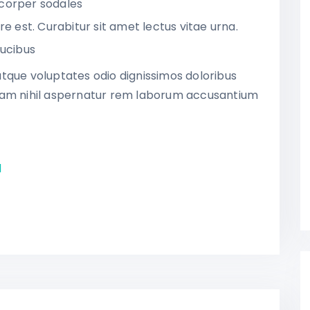
corper sodales
e est. Curabitur sit amet lectus vitae urna.
aucibus
s atque voluptates odio dignissimos doloribus
uam nihil aspernatur rem laborum accusantium
d